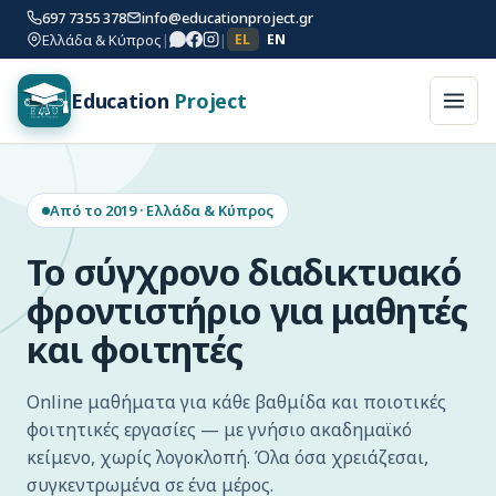
697 7355 378
info@educationproject.gr
Ελλάδα & Κύπρος
|
|
EL
EN
Education
Project
Από το 2019 · Ελλάδα & Κύπρος
Το σύγχρονο διαδικτυακό
φροντιστήριο για μαθητές
και φοιτητές
Online μαθήματα για κάθε βαθμίδα και ποιοτικές
φοιτητικές εργασίες — με γνήσιο ακαδημαϊκό
κείμενο, χωρίς λογοκλοπή. Όλα όσα χρειάζεσαι,
συγκεντρωμένα σε ένα μέρος.